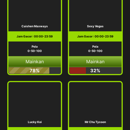
Caishen Maxways
Sexy Vegas
Jam Gacor : 00:00-23:59
Jam Gacor : 00:00-23:59
Pola
Pola
0-50-100
0-50-100
Mainkan
Mainkan
78%
32%
Lucky Koi
Mr Chu Tycoon