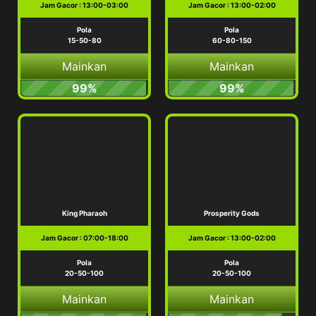
Jam Gacor : 13:00-03:00
Jam Gacor : 13:00-02:00
Pola
Pola
15-50-80
60-80-150
Mainkan
Mainkan
99%
99%
King Pharaoh
Prosperity Gods
Jam Gacor : 07:00-18:00
Jam Gacor : 13:00-02:00
Pola
Pola
20-50-100
20-50-100
Mainkan
Mainkan