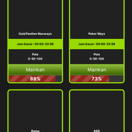
Gold Panther Maxways
Poker Ways
Jam Gacor : 00:00-23:59
Jam Gacor : 00:00-23:59
Pola
Pola
0-50-100
0-50-100
Mainkan
Mainkan
88%
73%
Roma
888