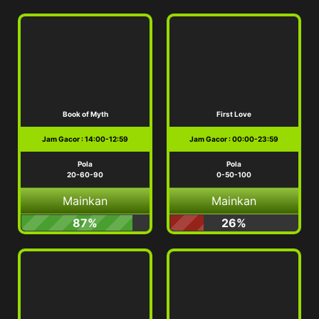
Book of Myth
First Love
Jam Gacor : 14:00-12:59
Jam Gacor : 00:00-23:59
Pola
Pola
20-60-90
0-50-100
Mainkan
Mainkan
87%
26%