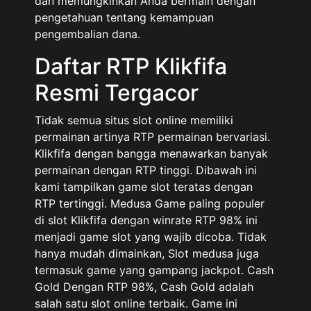
dan memungkinkan Anda bermain dengan
pengetahuan tentang kemampuan
pengembalian dana.
Daftar RTP Klikfifa
Resmi Tergacor
Tidak semua situs slot online memiliki
permainan artinya RTP permainan bervariasi.
Klikfifa dengan bangga menawarkan banyak
permainan dengan RTP tinggi. Dibawah ini
kami tampilkan game slot teratas dengan
RTP tertinggi. Medusa Game paling populer
di slot Klikfifa dengan winrate RTP 98% ini
menjadi game slot yang wajib dicoba. Tidak
hanya mudah dimainkan, Slot medusa juga
termasuk game yang gampang jackpot. Cash
Gold Dengan RTP 98%, Cash Gold adalah
salah satu slot online terbaik. Game ini