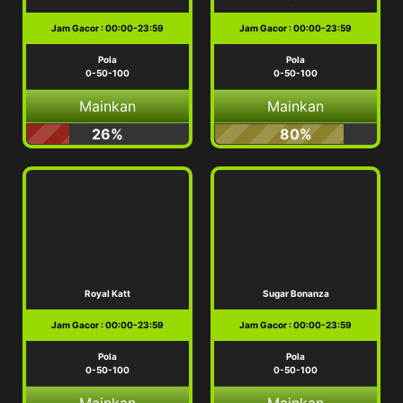
Jam Gacor : 00:00-23:59
Jam Gacor : 00:00-23:59
Pola
Pola
0-50-100
0-50-100
Mainkan
Mainkan
26%
80%
Royal Katt
Sugar Bonanza
Jam Gacor : 00:00-23:59
Jam Gacor : 00:00-23:59
Pola
Pola
0-50-100
0-50-100
Mainkan
Mainkan