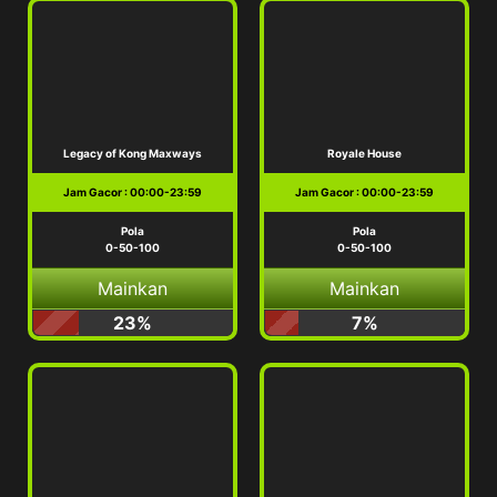
Legacy of Kong Maxways
Royale House
Jam Gacor : 00:00-23:59
Jam Gacor : 00:00-23:59
Pola
Pola
0-50-100
0-50-100
Mainkan
Mainkan
23%
7%