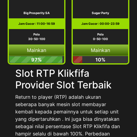
Big Prosperity SA
Sugar Party
Jam Gacor : 11:00-16:59
Jam Gacor : 00:00-23:59
Pola
Pola
30-50-100
0-50-100
Mainkan
Mainkan
97%
10%
Slot RTP Klikfifa
Provider Slot Terbaik
Return to player (RTP) adalah ukuran
seberapa banyak mesin slot membayar
kembali kepada pemainnya untuk setiap unit
yang dipertaruhkan . Ini juga bisa dinyatakan
sebagai nilai persentase Slot RTP Klikfifa dan
hampir selalu di bawah 100%. Perbedaan